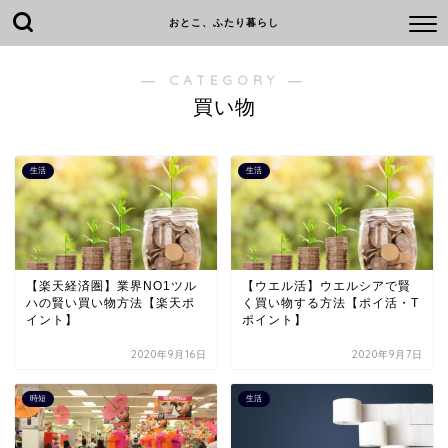
おとこ、ふたり暮らし
― CATEGORY ―
買い物
生活
生活
【楽天経済圏】業界NO1ツル
【ウエル活】ウエルシアで賢
ハの賢い買い物方法【楽天ポ
く買い物する方法【ポイ活・T
イント】
ポイント】
2020年9月16日
2020年9月7日
時短
生活