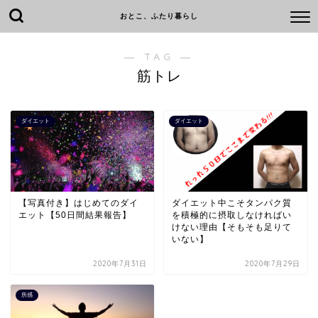
おとこ、ふたり暮らし
― TAG ―
筋トレ
ダイエット
ダイエット
【写真付き】はじめてのダイ
ダイエット中こそタンパク質
エット【50日間結果報告】
を積極的に摂取しなければい
けない理由【そもそも足りて
いない】
2020年7月31日
2020年7月29日
所感